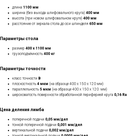
длина
1100 мм
ширина (без выхода шлифовального круга)
400 мм
высота (при новом шлифовальном круге)
400 мм
расстояние от зеркала стола до оси шпинделя
650 мм
Параметры стола
размер
400 х 1100 мм
грузоподъёмность
400 кг
Параметры точности
класс точности
В
плоскостность
4 мкм
(на образце 400 х 150 х 120 мм)
параллельность
5 мкм
(на образце 400 х 150 х 120 мм)
шероховатость поверхности обработанной периферией круга
0,16 Ra
Цена деления лимба
поперечной подачи
0,05 мм/дел
тонкой поперечной подачи
0,001 мм/дел
вертикальной подачи
0,002 мм/дел
тонкой вертикальной подачи
0,0005 мм/дел