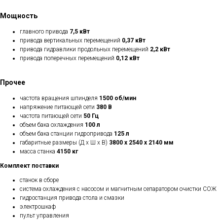
Мощность
главного привода
7,5 кВт
привода вертикальных перемещений
0,37 кВт
привода гидравлики продольных перемещений
2,2 кВт
привода поперечных перемещений
0,12 кВт
Прочее
частота вращения шпинделя
1500 об/мин
напряжение питающей сети
380 В
частота питающей сети
50 Гц
объем бака охлаждения
100 л
объем бака станции гидропривода
125 л
габаритные размеры (Д х Ш х В)
3800 х 2540 х 2140 мм
масса станка
4150 кг
Комплект поставки
станок в сборе
система охлаждения с насосом и магнитным сепаратором очистки СОЖ
гидростанция привода стола и смазки
электрошкаф
пульт управления