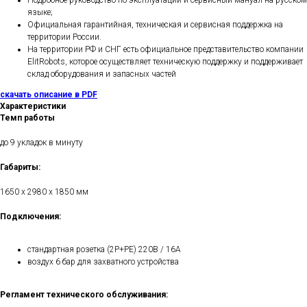
Подробное руководство по эксплуатации и сервисный мануал на русском
языке;
Официальная гарантийная, техническая и сервисная поддержка на
территории России.
На территории РФ и СНГ есть официальное представительство компании
ElitRobots, которое осуществляет техническую поддержку и поддерживает
склад оборудования и запасных частей
скачать описание в PDF
Характеристики
Темп работы
до 9 укладок в минуту
Габариты:
1650 х 2980 х 1850 мм
Подключения:
стандартная розетка (2P+PE) 220В / 16А
воздух 6 бар для захватного устройства
Регламент технического обслуживания: