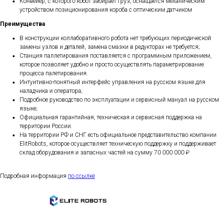
Конвейер, с которого кобот забирает груз, оснащается механическим
устройством позиционирования короба с оптическим датчиком
Преимущества
В конструкции коллаборативного робота нет требующих периодической
замены узлов и деталей, замена смазки в редукторах не требуется;
Станция паллетирования поставляется с программным приложением,
которое позволяет удобно и просто осуществлять параметрирование
процесса палетирования.
Интуитивно-понятный интерфейс управления на русском языке для
наладчика и оператора;
Подробное руководство по эксплуатации и сервисный мануал на русском
языке;
Официальная гарантийная, техническая и сервисная поддержка на
территории России.
На территории РФ и СНГ есть официальное представительство компании
ElitRobots, которое осуществляет техническую поддержку и поддерживает
склад оборудования и запасных частей на сумму 70 000 000 ₽
Подробная информация
по ссылке