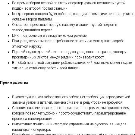
Во время сборки первой паллеты оператор должен поставить пустой
поддон во второй портал станции
Когда первая паллета будет собрана, станция автоматически приступит к
укладке второй паллеты.
Оператор перемещает первую паллету и ставит пустой поддон в
освободившийся портал.
Цикл повторяется в автоматическом режиме.
При укладке учитывается требование заказчика укладывать короба
этикеткой наружу.
Первый подкладочный лист на поддон укладывает оператор, укладку
прокладочных листов между рядами производит кобот.
В любой нештатной ситуации робототехнический комплекс может подать
сигнал на остановку работы всей линии
Преимущества
В конструкции коллаборативного робота нет требующих периодической
замены узлов и деталей, замена смазки в редукторах не требуется;
Станция паллетирования поставляется с программным приложением,
которое позволяет удобно и просто осуществлять параметрирование
процесса палетирования.
Интуитивно-понятный интерфейс управления на русском языке для
наладчика и оператора;