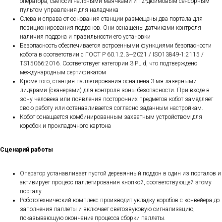
оператора, светосигнальными маячками и 12-дюймовым сенсорным
пультом управления для наладчика
Слева и справа от основания станции размещены два портала для
позиционирования поддонов. Они оснащены датчиками контроля
наличия поддона и правильности его установки
Безопасность обеспечивается встроенными функциями безопасности
кобота в соответствии с ГОСТ Р 60.1.2.3—2021 / ISO13849-1:2115 /
TS15066:2016. Соответствует категории 3 PL d, что подтверждено
международным сертификатом
Кроме того, станция паллетирования оснащена 3-мя лазерными
лидарами (сканерами) для контроля зоны безопасности. При входе в
зону человека или появления посторонних предметов кобот замедляет
свою работу или останавливается согласно заданным настройкам.
Кобот оснащается комбинированным захватным устройством для
коробок и прокладочного картона
Сценарий работы
Оператор устанавливает пустой деревянный поддон в один из порталов и
активирует процесс паллетирования кнопкой, соответствующей этому
порталу
Робототехнический комплекс производит укладку коробов с конвейера до
заполнения паллеты и включает светозвуковую сигнализацию,
показывающую окончание процесса сборки паллеты.