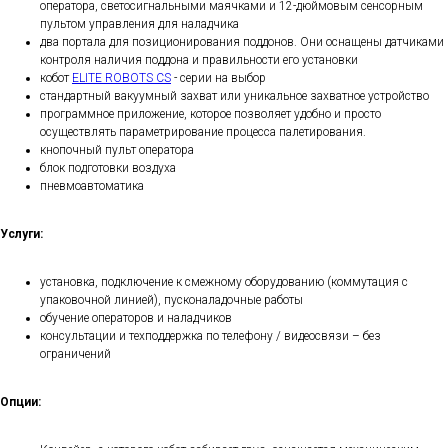
оператора, светосигнальными маячками и 12-дюймовым сенсорным
пультом управления для наладчика
два портала для позиционирования поддонов. Они оснащены датчиками
контроля наличия поддона и правильности его установки
кобот
ELITE ROBOTS CS
- серии на выбор
стандартный вакуумный захват или уникальное захватное устройство
программное приложение, которое позволяет удобно и просто
осуществлять параметрирование процесса палетирования.
кнопочный пульт оператора
блок подготовки воздуха
пневмоавтоматика
Услуги:
установка, подключение к смежному оборудованию (коммутация с
упаковочной линией), пусконаладочные работы
обучение операторов и наладчиков
консультации и техподдержка по телефону / видеосвязи – без
ограничений
Опции: